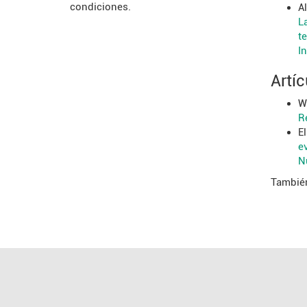
condiciones.
A
L
t
I
Artíc
W
R
E
e
N
También