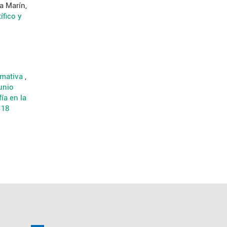
a Marín,
fico y
rmativa
,
unio
ía en la
 18