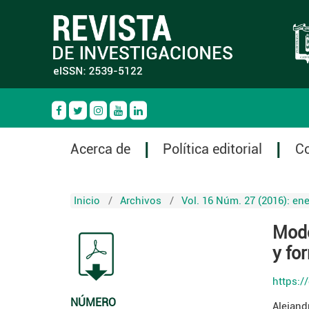
Acerca de
Política editorial
C
Inicio
/
Archivos
/
Vol. 16 Núm. 27 (2016): ene
Mode
y fo
https:/
NÚMERO
Alejand