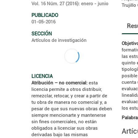
Vol. 16 Núm. 27 (2016): enero - junio
Trujillo
PUBLICADO
01-05-2016
Res
SECCIÓN
Artículos de investigación
Objetiv
formati
las est
quinto 
tipolog
posible
LICENCIA
cuenta 
Atribución – no comercial:
esta
evaluac
licencia permite a otros distribuir,
lineali
remezclar, retocar, y crear a partir de
evaluac
tu obra de manera no comercial y, a
los est
pesar de que sus nuevas obras deben
siempre mencionarte y mantenerse
Palabra
sin fines comerciales, no están
obligados a licenciar sus obras
Artí
derivadas bajo las mismas