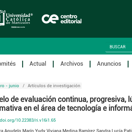
omités
Actual
Archivos
Anuncios
ro - junio
/
Artículos de investigación
lo de evaluación continua, progresiva, l
rmativa en el área de tecnología e inform
/doi.org/10.22383/ri.v16i1.65
ra Agudelo Marín
Yudy Viviana Medina Ramírez
Sandra Lucía Pat