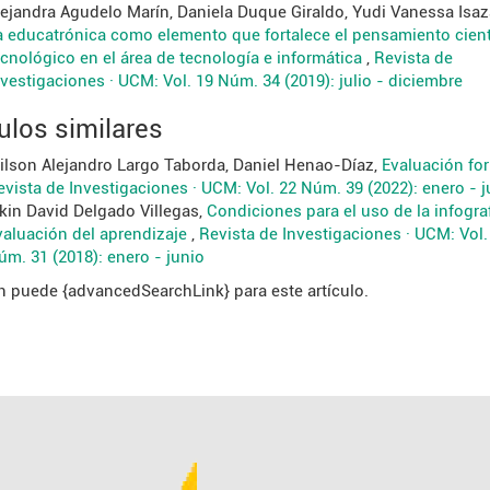
lejandra Agudelo Marín, Daniela Duque Giraldo, Yudi Vanessa Isaz
a educatrónica como elemento que fortalece el pensamiento cientí
ecnológico en el área de tecnología e informática
,
Revista de
nvestigaciones · UCM: Vol. 19 Núm. 34 (2019): julio - diciembre
ulos similares
ilson Alejandro Largo Taborda, Daniel Henao-Díaz,
Evaluación fo
evista de Investigaciones · UCM: Vol. 22 Núm. 39 (2022): enero - j
lkin David Delgado Villegas,
Condiciones para el uso de la infograf
valuación del aprendizaje
,
Revista de Investigaciones · UCM: Vol.
úm. 31 (2018): enero - junio
 puede {advancedSearchLink} para este artículo.