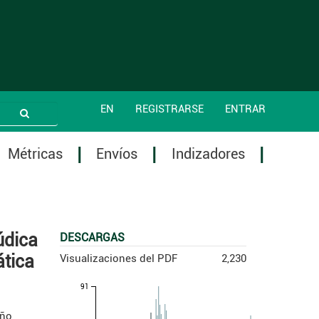
EN
REGISTRARSE
ENTRAR
Métricas
Envíos
Indizadores
údica
DESCARGAS
ática
Visualizaciones del PDF
2,230
91
iño