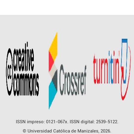
ISSN impreso: 0121-067x. ISSN digital: 2539-5122.
© Universidad Católica de Manizales, 2026.