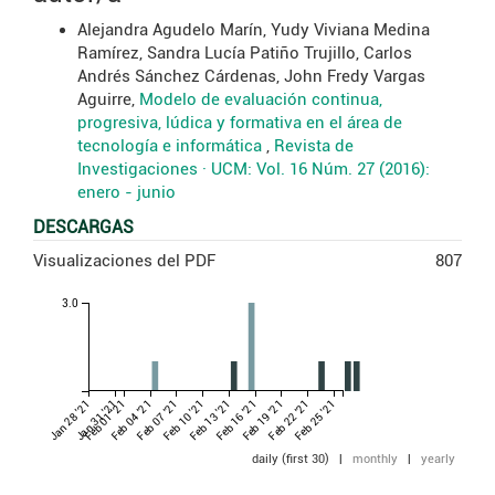
Alejandra Agudelo Marín, Yudy Viviana Medina
Ramírez, Sandra Lucía Patiño Trujillo, Carlos
Andrés Sánchez Cárdenas, John Fredy Vargas
Aguirre,
Modelo de evaluación continua,
progresiva, lúdica y formativa en el área de
tecnología e informática
,
Revista de
Investigaciones · UCM: Vol. 16 Núm. 27 (2016):
enero - junio
DESCARGAS
Visualizaciones del PDF
807
3.0
Jan 28 '21
Jan 31 '21
Feb 01 '21
Feb 04 '21
Feb 07 '21
Feb 10 '21
Feb 13 '21
Feb 16 '21
Feb 19 '21
Feb 22 '21
Feb 25 '21
daily (first 30)
|
monthly
|
yearly