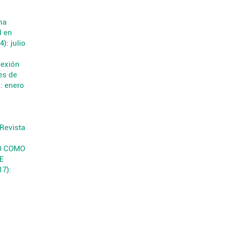
na
d en
): julio
lexión
es de
: enero
Revista
O COMO
E
17):