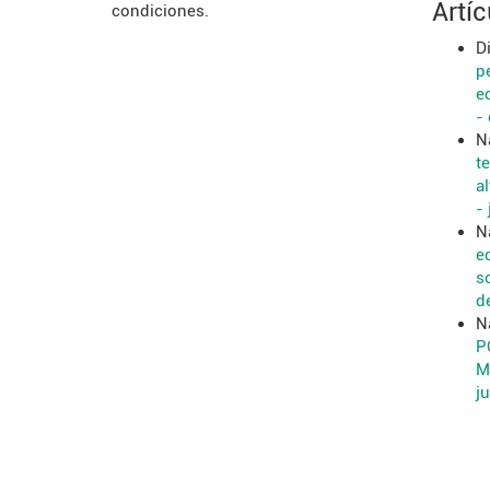
Artí
condiciones.
D
p
e
-
N
t
a
- 
N
e
s
d
N
P
M
ju