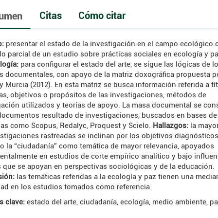
Citas
Cómo citar
umen
o:
presentar el estado de la investigación en el campo ecológico
do parcial de un estudio sobre prácticas sociales en ecología y pa
logía:
para configurar el estado del arte, se sigue las lógicas de l
s documentales, con apoyo de la matriz doxográfica propuesta p
y Murcia (2012). En esta matriz se busca información referida a tí
as, objetivos o propósitos de las investigaciones, métodos de
gación utilizados y teorías de apoyo. La masa documental se con
documentos resultado de investigaciones, buscados en bases de
icas como Scopus, Redalyc, Proquest y Scielo.
Hallazgos:
la mayor
estigaciones rastreadas se inclinan por los objetivos diagnósticos
 la “ciudadanía” como temática de mayor relevancia, apoyados
ntalmente en estudios de corte empírico analítico y bajo influen
s que se apoyan en perspectivas sociológicas y de la educación.
ión:
las temáticas referidas a la ecología y paz tienen una media
idad en los estudios tomados como referencia.
s clave:
estado del arte, ciudadanía, ecología, medio ambiente, p