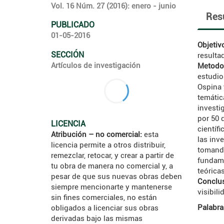
Vol. 16 Núm. 27 (2016): enero - junio
Res
PUBLICADO
01-05-2016
Objetiv
SECCIÓN
resulta
Artículos de investigación
Metodo
estudio
Ospina 
temátic
investi
por 50 
LICENCIA
científ
Atribución – no comercial:
esta
las inv
licencia permite a otros distribuir,
tomando
remezclar, retocar, y crear a partir de
fundame
tu obra de manera no comercial y, a
teórica
pesar de que sus nuevas obras deben
Conclus
siempre mencionarte y mantenerse
visibil
sin fines comerciales, no están
Palabra
obligados a licenciar sus obras
derivadas bajo las mismas