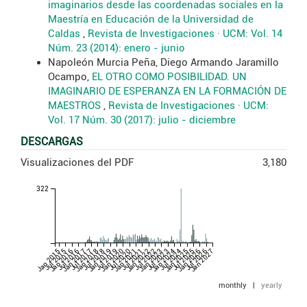
imaginarios desde las coordenadas sociales en la
Maestría en Educación de la Universidad de
Caldas
,
Revista de Investigaciones · UCM: Vol. 14
Núm. 23 (2014): enero - junio
Napoleón Murcia Peña, Diego Armando Jaramillo
Ocampo,
EL OTRO COMO POSIBILIDAD. UN
IMAGINARIO DE ESPERANZA EN LA FORMACIÓN DE
MAESTROS
,
Revista de Investigaciones · UCM:
Vol. 17 Núm. 30 (2017): julio - diciembre
DESCARGAS
Visualizaciones del PDF
3,180
322
Jan 2015
Jul 2015
Jan 2016
Jul 2016
Jan 2017
Jul 2017
Jan 2018
Jul 2018
Jan 2019
Jul 2019
Jan 2020
Jul 2020
Jan 2021
Jul 2021
Jan 2022
Jul 2022
Jan 2023
Jul 2023
Jan 2024
Jul 2024
Jan 2025
Jul 2025
Jan 2026
Jul 2026
Jan 2027
monthly
|
yearly