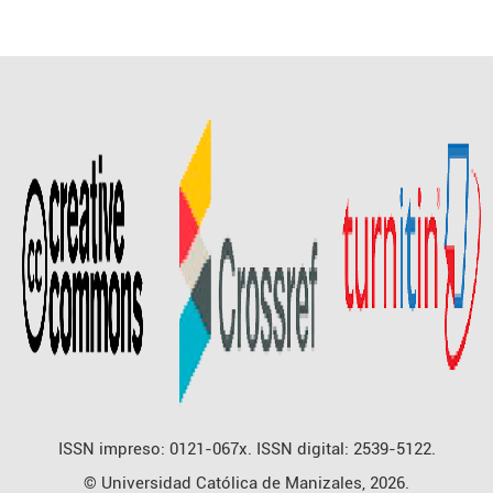
ISSN impreso: 0121-067x. ISSN digital: 2539-5122.
© Universidad Católica de Manizales, 2026.