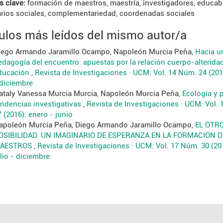
s clave:
formación de maestros, maestría, investigadores, educabi
rios sociales, complementariedad, coordenadas sociales
culos más leídos del mismo autor/a
iego Armando Jaramillo Ocampo, Napoleón Murcia Peña,
Hacia u
edagogía del encuentro: apuestas por la relación cuerpo-alterida
ducación
,
Revista de Investigaciones · UCM: Vol. 14 Núm. 24 (2014
 diciembre
ataly Vanessa Murcia Murcia, Napoleón Murcia Peña,
Ecología y 
endencias investigativas
,
Revista de Investigaciones · UCM: Vol.
 (2016): enero - junio
apoleón Murcia Peña, Diego Armando Jaramillo Ocampo,
EL OTR
OSIBILIDAD. UN IMAGINARIO DE ESPERANZA EN LA FORMACIÓN D
AESTROS
,
Revista de Investigaciones · UCM: Vol. 17 Núm. 30 (20
lio - diciembre