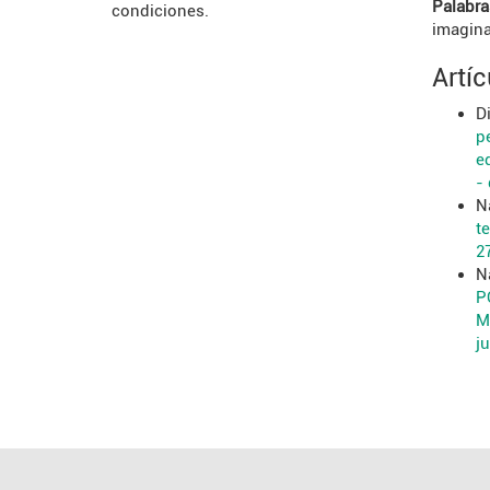
Palabra
condiciones.
imagina
Artí
D
p
e
-
N
t
27
N
P
M
ju