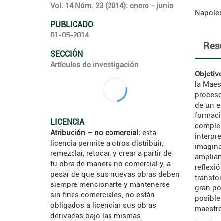
Vol. 14 Núm. 23 (2014): enero - junio
Napole
PUBLICADO
01-05-2014
Res
SECCIÓN
Artículos de investigación
Objetiv
la Maes
proceso
de un e
formaci
LICENCIA
complem
Atribución – no comercial:
esta
interpr
licencia permite a otros distribuir,
imagina
remezclar, retocar, y crear a partir de
ampliam
tu obra de manera no comercial y, a
reflexi
pesar de que sus nuevas obras deben
transfo
siempre mencionarte y mantenerse
gran po
sin fines comerciales, no están
posible
obligados a licenciar sus obras
maestro
derivadas bajo las mismas