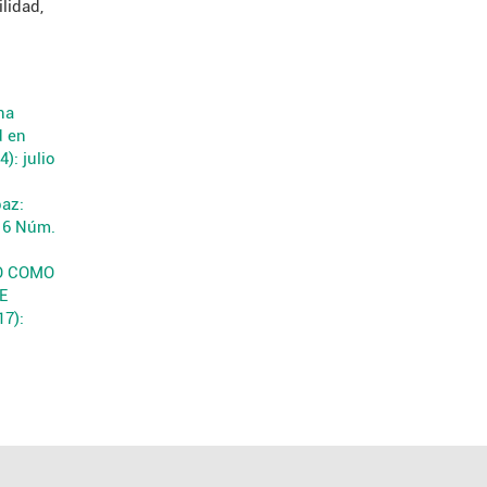
lidad,
na
d en
): julio
paz:
 16 Núm.
O COMO
E
17):