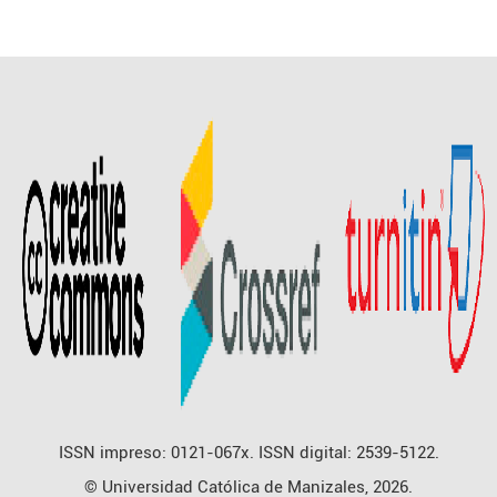
ISSN impreso: 0121-067x. ISSN digital: 2539-5122.
© Universidad Católica de Manizales, 2026.