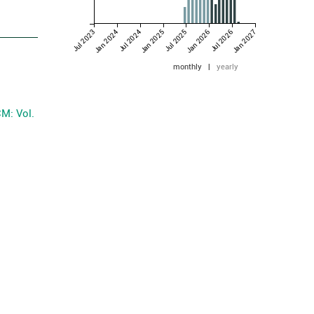
Jul 2023
Jan 2024
Jul 2024
Jan 2025
Jul 2025
Jan 2026
Jul 2026
Jan 2027
monthly
|
yearly
M: Vol.