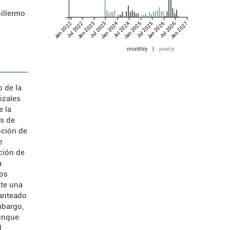
illermo
Jan 2022
Jul 2022
Jan 2023
Jul 2023
Jan 2024
Jul 2024
Jan 2025
Jul 2025
Jan 2026
Jul 2026
Jan 2027
monthly
|
yearly
o de la
izales
e la
s de
pción de
e
ción de
a
los
ste una
lanteado
mbargo,
aunque
l