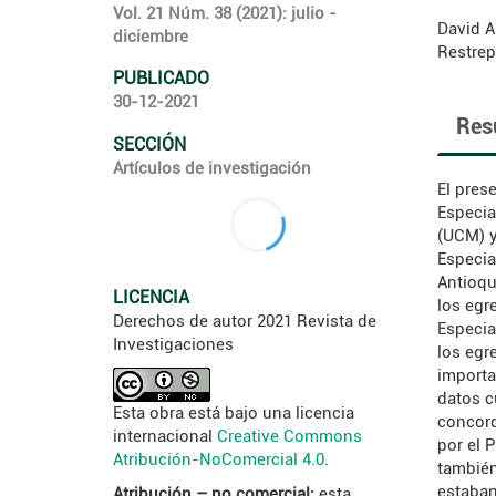
Vol. 21 Núm. 38 (2021): julio -
David A
diciembre
Restrep
PUBLICADO
30-12-2021
Res
SECCIÓN
Artículos de investigación
El pres
Especia
(UCM) y
Especia
Antioqu
LICENCIA
los egr
Derechos de autor 2021 Revista de
Especia
Investigaciones
los egre
importa
datos c
Esta obra está bajo una licencia
concord
internacional
Creative Commons
por el 
Atribución-NoComercial 4.0
.
también
estaban
Atribución – no comercial:
esta