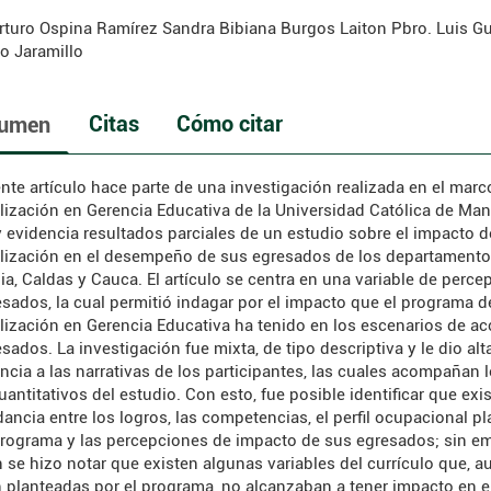
rturo Ospina Ramírez
Sandra Bibiana Burgos Laiton
Pbro. Luis Gu
o Jaramillo
Citas
Cómo citar
umen
ente artículo hace parte de una investigación realizada en el marc
lización en Gerencia Educativa de la Universidad Católica de Man
 evidencia resultados parciales de un estudio sobre el impacto d
lización en el desempeño de sus egresados de los departamento
ia, Caldas y Cauca. El artículo se centra en una variable de perce
esados, la cual permitió indagar por el impacto que el programa d
lización en Gerencia Educativa ha tenido en los escenarios de ac
sados. La investigación fue mixta, de tipo descriptiva y le dio alt
ncia a las narrativas de los participantes, las cuales acompañan 
uantitativos del estudio. Con esto, fue posible identificar que exi
ancia entre los logros, las competencias, el perfil ocupacional p
Programa y las percepciones de impacto de sus egresados; sin e
 se hizo notar que existen algunas variables del currículo que, 
 planteadas por el programa, no alcanzaban a tener impacto en e