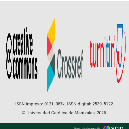
ISSN impreso: 0121-067x. ISSN digital: 2539-5122.
© Universidad Católica de Manizales, 2026.
Diseño e implementación: