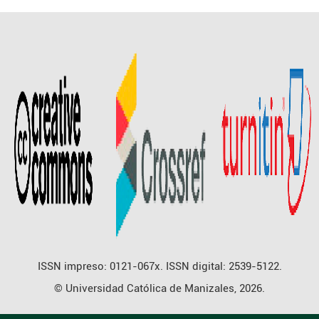
ISSN impreso: 0121-067x. ISSN digital: 2539-5122.
© Universidad Católica de Manizales, 2026.