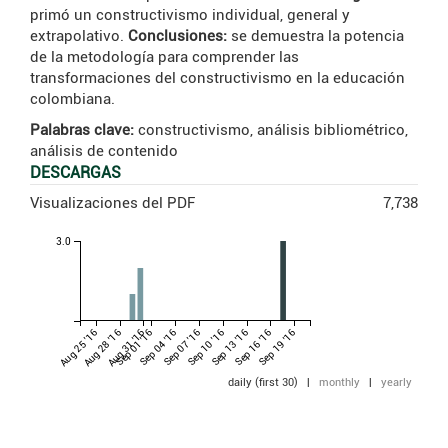
primó un constructivismo individual, general y
extrapolativo.
Conclusiones:
se demuestra la potencia
de la metodología para comprender las
transformaciones del constructivismo en la educación
colombiana.
Palabras clave:
constructivismo, análisis bibliométrico,
análisis de contenido
DESCARGAS
Visualizaciones del PDF
7,738
3.0
Aug 25 '16
Aug 28 '16
Aug 31 '16
Sep 01 '16
Sep 04 '16
Sep 07 '16
Sep 10 '16
Sep 13 '16
Sep 16 '16
Sep 19 '16
daily (first 30)
|
monthly
|
yearly