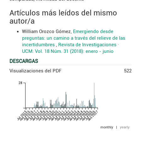
Artículos más leídos del mismo
autor/a
William Orozco Gómez,
Emergiendo desde
preguntas: un camino a través del relieve de las
incertidumbres
,
Revista de Investigaciones ·
UCM: Vol. 18 Núm. 31 (2018): enero - junio
DESCARGAS
Visualizaciones del PDF
522
28
Jul 2015
Jan 2016
Jul 2016
Jan 2017
Jul 2017
Jan 2018
Jul 2018
Jan 2019
Jul 2019
Jan 2020
Jul 2020
Jan 2021
Jul 2021
Jan 2022
Jul 2022
Jan 2023
Jul 2023
Jan 2024
Jul 2024
Jan 2025
Jul 2025
Jan 2026
Jul 2026
Jan 2027
monthly
|
yearly