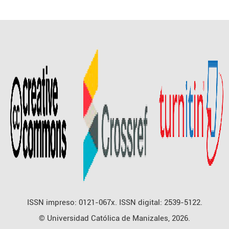
ISSN impreso: 0121-067x. ISSN digital: 2539-5122.
© Universidad Católica de Manizales, 2026.