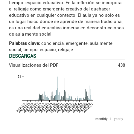
tiempo-espacio educativo. En la reflexión se incorpora
el religaje como emergente creativo del quehacer
educativo en cualquier contexto. El aula ya no solo es
un lugar físico donde se aprende de manera tradicional,
es una realidad educativa inmersa en deconstrucciones
de aula mente social.
Palabras clave:
conciencia, emergente, aula mente
social, tiempo-espacio, religaje
DESCARGAS
Visualizaciones del PDF
438
21
Jul 2014
Jan 2015
Jul 2015
Jan 2016
Jul 2016
Jan 2017
Jul 2017
Jan 2018
Jul 2018
Jan 2019
Jul 2019
Jan 2020
Jul 2020
Jan 2021
Jul 2021
Jan 2022
Jul 2022
Jan 2023
Jul 2023
Jan 2024
Jul 2024
Jan 2025
Jul 2025
Jan 2026
Jul 2026
Jan 2027
monthly
|
yearly