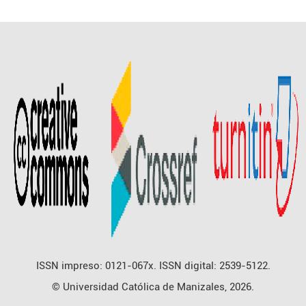
ISSN impreso: 0121-067x. ISSN digital: 2539-5122.
© Universidad Católica de Manizales, 2026.