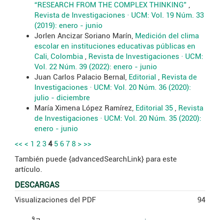
“RESEARCH FROM THE COMPLEX THINKING”
,
Revista de Investigaciones · UCM: Vol. 19 Núm. 33
(2019): enero - junio
Jorlen Ancizar Soriano Marín,
Medición del clima
escolar en instituciones educativas públicas en
Cali, Colombia
,
Revista de Investigaciones · UCM:
Vol. 22 Núm. 39 (2022): enero - junio
Juan Carlos Palacio Bernal,
Editorial
,
Revista de
Investigaciones · UCM: Vol. 20 Núm. 36 (2020):
julio - diciembre
María Ximena López Ramírez,
Editorial 35
,
Revista
de Investigaciones · UCM: Vol. 20 Núm. 35 (2020):
enero - junio
<<
<
1
2
3
4
5
6
7
8
>
>>
También puede {advancedSearchLink} para este
artículo.
DESCARGAS
Visualizaciones del PDF
94
9