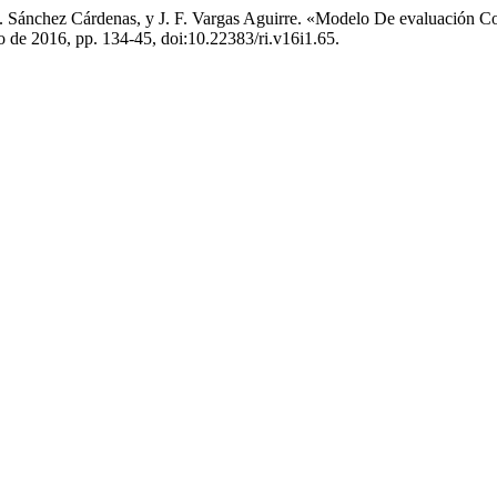
A. Sánchez Cárdenas, y J. F. Vargas Aguirre. «Modelo De evaluación C
yo de 2016, pp. 134-45, doi:10.22383/ri.v16i1.65.