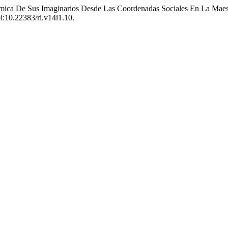
ámica De Sus Imaginarios Desde Las Coordenadas Sociales En La Mae
oi:10.22383/ri.v14i1.10.