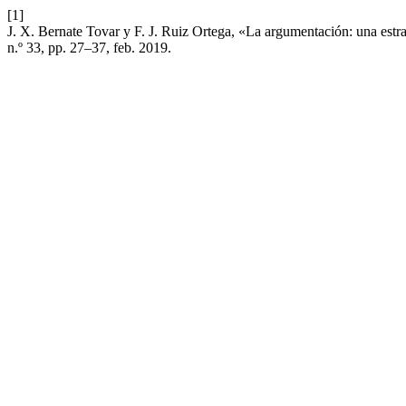
[1]
J. X. Bernate Tovar y F. J. Ruiz Ortega, «La argumentación: una estr
n.º 33, pp. 27–37, feb. 2019.