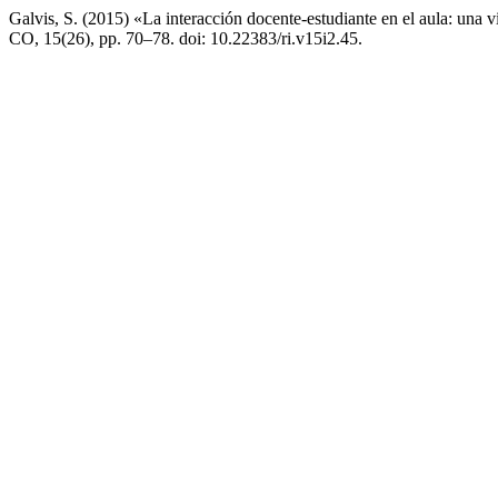
Galvis, S. (2015) «La interacción docente-estudiante en el aula: una
CO, 15(26), pp. 70–78. doi: 10.22383/ri.v15i2.45.