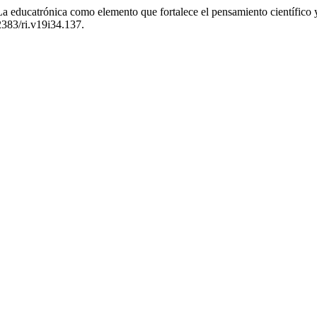
 educatrónica como elemento que fortalece el pensamiento científico y
2383/ri.v19i34.137.