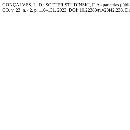
GONÇALVES, L. D.; SOTTER STUDINSKI, F. As parcerias público-pri
CO, v. 23, n. 42, p. 110–131, 2023. DOI: 10.22383/ri.v23i42.238. Dis