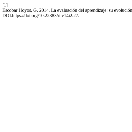
[1]
Escobar Hoyos, G. 2014. La evaluación del aprendizaje: su evolución
DOI:https://doi.org/10.22383/ri.v14i2.27.