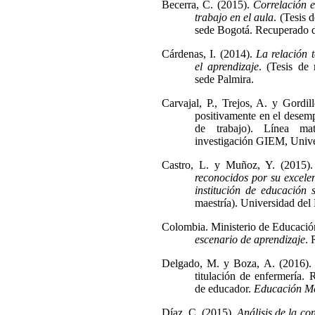
Becerra, C. (2015).
Correlación e
trabajo en el aula
. (Tesis 
sede Bogotá. Recuperado 
Cárdenas, I. (2014).
La relación 
el aprendizaje
. (Tesis de
sede Palmira.
Carvajal, P., Trejos, A. y Gordil
positivamente en el desem
de trabajo). Línea mat
investigación GIEM, Unive
Castro, L. y Muñoz, Y. (2015)
reconocidos por su excele
institución de educación 
maestría). Universidad del 
Colombia. Ministerio de Educación
escenario de aprendizaje
.
Delgado, M. y Boza, A. (2016). 
titulación de enfermería.
de educador.
Educación M
Díaz, C. (2015).
Análisis de la co