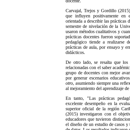
docente.
Carvajal, Trejos y Gordillo (2015)
que influyen positivamente en 
orientada a describir las prácticas 
semestre de nivelación de la Unive
usaron métodos cualitativos y cuan
prácticas docentes fueron soportad
pedagógico tiende a realizarse d
prácticas de aula, por ensayo y er
didácticos.
De otro lado, se resalta que los
relacionadas con el saber académic
grupo de docentes con mejor avance
por generar escenarios educativo
otro
, asumiendo siempre una reflex
al mejoramiento del aprendizaje de 
En tanto, "Las prácticas pedag
excelente desempeño en la evalu
superior oficial de la región Ca
(2015) investigaron con el objeti
educadores que tuvieron distincione
el diseño de un estudio de casos y 
de datos. Los resultados indicaron 