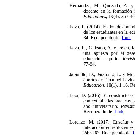
Hernández, M., Quezada, A. y V
docente en la formación i
Educadores
, 19(3), 357-3
Isaza, L. (2014). Estilos de apre
de los estudiantes en la e
34. Recuperado de:
Link
Isaza, L., Galeano, A. y Joven, K
una apuesta por el des
educación superior.
Revis
77-84.
Jaramillo, D., Jaramillo, L. y Mu
aportes de Emanuel Levina
Educación
, 18(1), 1-16. 
Loor, D. (2016). El constructo es
contextual a las prácticas 
año universitario.
Revist
Recuperado de:
Link
Lorenzo, M. (2017). Enseñar y a
interacción entre docentes
249-263. Recuperado de: