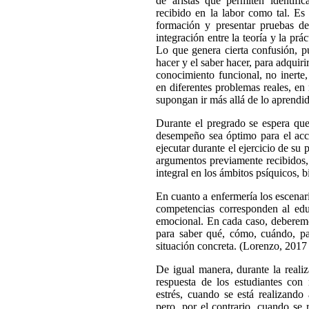
de aristas que permiten identific
recibido en la labor como tal. Es 
formación y presentar pruebas d
integración entre la teoría y la prá
Lo que genera cierta confusión, pu
hacer y el saber hacer, para adquir
conocimiento funcional, no inerte, 
en diferentes problemas reales, en
supongan ir más allá de lo aprendi
Durante el pregrado se espera que 
desempeño sea óptimo para el acci
ejecutar durante el ejercicio de su 
argumentos previamente recibidos,
integral en los ámbitos psíquicos, bi
En cuanto a enfermería los escenar
competencias corresponden al educa
emocional. En cada caso, deberemos
para saber qué, cómo, cuándo, pa
situación concreta. (Lorenzo, 2017
De igual manera, durante la realiz
respuesta de los estudiantes con 
estrés, cuando se está realizando 
pero, por el contrario, cuando se