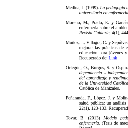
Medina, J. (1999).
La pedagogía d
universitaria en enfermerí
Moreno, M., Prado, E. y García,
enfermería sobre el ambient
Revista Cuidarte
, 4(1), 4
Muñoz, J., Villagra, C. y Sepúlve
mejorar las prácticas de 
educación para jóvenes y
Recuperado de:
Link
Ortegón, O., Burgos, S. y Ospina
dependencia - independen
del aprendizaje y rendimi
de la Universidad Católic
Católica de Manizales.
Peñaranda, F., López, J. y Molin
salud pública: un análisi
22(1), 123-133. Recupera
Tovar, B. (2013)
Modelo peda
enfermería
. (Tesis de mae